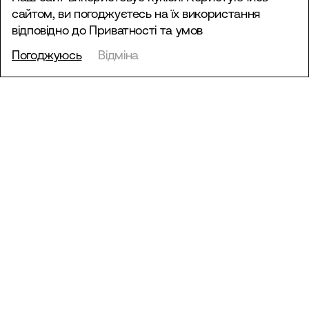
сайтом, ви погоджуєтесь на їх використання
відповідно до
Приватності та умов
Погоджуюсь
Відміна
Редизайн вебсайту
Фокстрот
Сервіси
Вебсайт
Індустрія
Електронна комерція, Рітейл